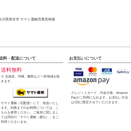
奈川県厚木市 ヤマト運輸営業所検索
送料・配送について
お支払いについて
送料無料
※ 北海道、沖縄、離島など一部地域を除
きます。
クレジットカード、代金引換、
Amazon
Pay
がご利用になれます。お支払い方法
は1回に限定させていただきます。
ヤマト運輸（宅配便）にて、発送いたし
ます。到着までのお時間については、
こ
ちら
を参照ください。ご返却に関しまし
ては同封の「ヤマト運輸（着払）」をご
利用くださいませ。