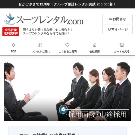
おかげさまで12周年！グループ累計レンタル実績 200,000着！
お問合せ
マイページ
買うよりお得！急な時でもご安心を！
全品往復
送料無料!!
スーツのレンタルなら何でも揃う！
TOP
レンタルの流れ
よくあるご質問
会社概要
カートを見る
マナーに注意して中身で勝負！