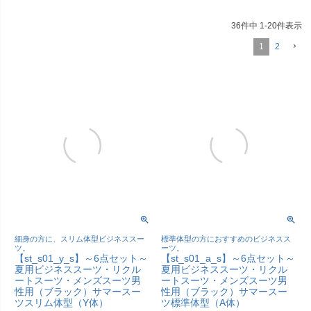
36
件中
1
-
20
件表示
1
2
細身の方に、スリム体型ビジネススー
標準体型の方におすすめのビジネスス
ツ。
ーツ。
【st_s01_y_s】～6点セット～
【st_s01_a_s】～6点セット～
夏用ビジネススーツ・リクル
夏用ビジネススーツ・リクル
ートスーツ・メンズスーツ男
ートスーツ・メンズスーツ男
性用（ブラック）サマースー
性用（ブラック）サマースー
ツスリム体型（Y体）
ツ標準体型（A体）