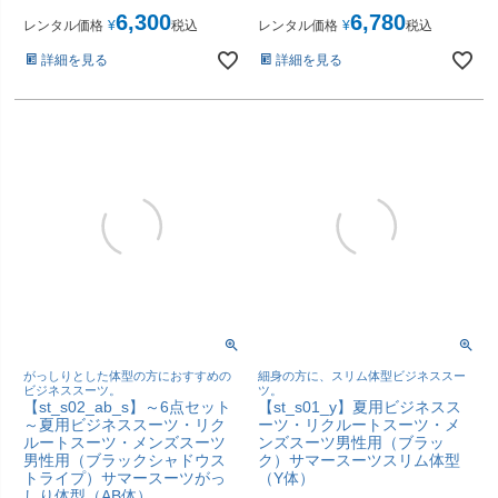
6,300
6,780
レンタル価格
¥
税込
レンタル価格
¥
税込
詳細を見る
詳細を見る
がっしりとした体型の方におすすめの
細身の方に、スリム体型ビジネススー
ビジネススーツ。
ツ。
【st_s02_ab_s】～6点セット
【st_s01_y】夏用ビジネスス
～夏用ビジネススーツ・リク
ーツ・リクルートスーツ・メ
ルートスーツ・メンズスーツ
ンズスーツ男性用（ブラッ
男性用（ブラックシャドウス
ク）サマースーツスリム体型
トライプ）サマースーツがっ
（Y体）
しり体型（AB体）