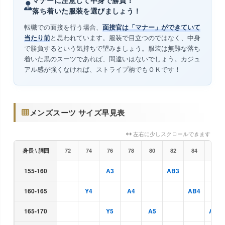
落ち着いた服装を選びましょう！
転職での面接を行う場合、
面接官は「マナー」ができていて
当たり前
と思われています。服装で目立つのではなく、中身
で勝負するという気持ちで望みましょう。服装は無難な落ち
着いた黒のスーツであれば、間違いはないでしょう。カジュ
アル感が強くなければ、ストライプ柄でもＯＫです！
メンズスーツ サイズ早見表
左右に少しスクロールできます
身長 \ 胴囲
72
74
76
78
80
82
84
86
155-160
A3
AB3
160-165
Y4
A4
AB4
165-170
Y5
A5
AB5