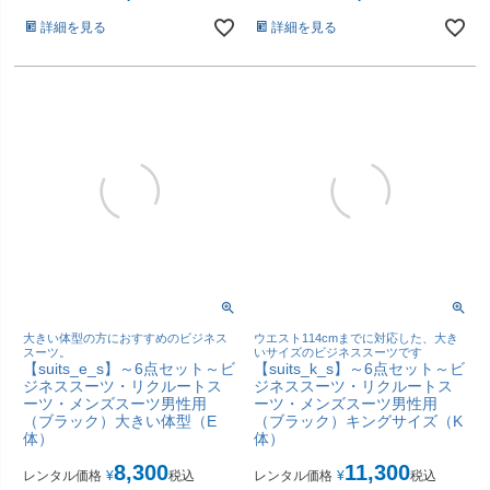
詳細を見る
詳細を見る
大きい体型の方におすすめのビジネス
ウエスト114cmまでに対応した、大き
スーツ。
いサイズのビジネススーツです
【suits_e_s】～6点セット～ビ
【suits_k_s】～6点セット～ビ
ジネススーツ・リクルートス
ジネススーツ・リクルートス
ーツ・メンズスーツ男性用
ーツ・メンズスーツ男性用
（ブラック）大きい体型（E
（ブラック）キングサイズ（K
体）
体）
8,300
11,300
レンタル価格
¥
税込
レンタル価格
¥
税込