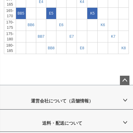
E4
K4
165
165-
BB5
E5
K5
170
170-
BB6
E6
K6
175
175-
BB7
E7
K7
180
180-
BB8
E8
K8
185
ペー
ジト
ップ
運営会社について（店舗情報）
へ
送料・配送について