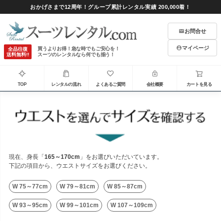
おかげさまで12周年！グループ累計レンタル実績 200,000着！
お問合せ
マイページ
買うよりお得！急な時でもご安心を！
全品往復
送料無料!!
スーツのレンタルなら何でも揃う！
TOP
レンタルの流れ
よくあるご質問
会社概要
カートを見る
現在、身長「
165～170cm
」をお選びいただいています。
下記の項目から、ウエストサイズをお選びください。
W 75～77cm
W 79～81cm
W 85～87cm
W 93～95cm
W 99～101cm
W 107～109cm