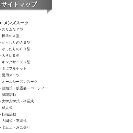
サイトマップ
▼ メンズスーツ
└
スリムなＹ型
└
標準のＡ型
└
がっしりのＡＢ型
└
ゆったりのＢＢ型
└
大きいＥ型
└
キングサイズＫ型
└
６点フルセット
└
夏用スーツ
└
オールシーズンスーツ
└
結婚式・披露宴・パーティー
└
就職活動
└
大学入学式・卒業式
└
成人式
└
転職活動
└
入園式・卒園式
└
七五三・お宮参り