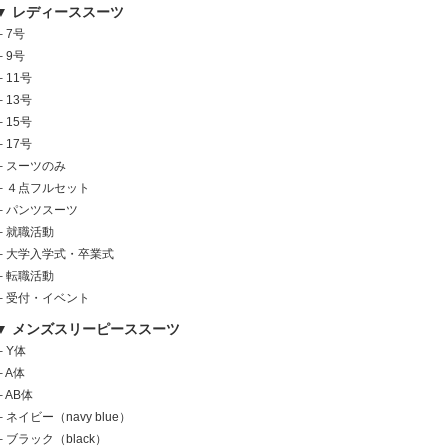
▼ レディーススーツ
└
7号
└
9号
└
11号
└
13号
└
15号
└
17号
└
スーツのみ
└
４点フルセット
└
パンツスーツ
└
就職活動
└
大学入学式・卒業式
└
転職活動
└
受付・イベント
▼ メンズスリーピーススーツ
└
Y体
└
A体
└
AB体
└
ネイビー（navy blue）
└
ブラック（black）