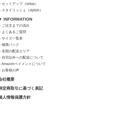
└
セットアップ（setup）
└
スタイリッシュ（stylish）
▼ INFORMATION
└
ご注文までの流れ
└
よくあるご質問
└
サイズ一覧表
└
補償パック
└
全国の配送エリア
└
自宅以外への配送について
└
Amazonペイメントについて
└
お客様の声
会社概要
特定商取引に基づく表記
個人情報保護方針