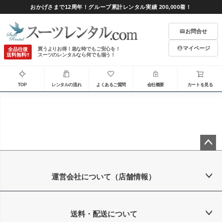
おかげさまで12周年！グループ累計レンタル実績 200,000着！
お問合せ
マイページ
買うよりお得！急な時でもご安心を！
全品往復
送料無料!!
スーツのレンタルなら何でも揃う！
TOP
レンタルの流れ
よくあるご質問
会社概要
カートを見る
ペー
ジト
ップ
運営会社について（店舗情報）
へ
送料・配送について