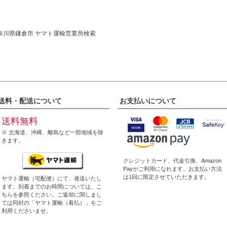
奈川県鎌倉市 ヤマト運輸営業所検索
送料・配送について
お支払いについて
送料無料
※ 北海道、沖縄、離島など一部地域を除
きます。
クレジットカード、代金引換、
Amazon
Pay
がご利用になれます。お支払い方法
は1回に限定させていただきます。
ヤマト運輸（宅配便）にて、発送いたし
ます。到着までのお時間については、
こ
ちら
を参照ください。ご返却に関しまし
ては同封の「ヤマト運輸（着払）」をご
利用くださいませ。