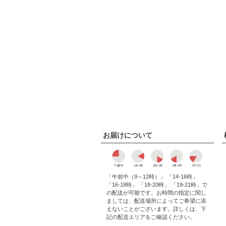
お届けについて
「午前中（9～12時）」 「14-16時」
「16-18時」 「18-20時」 「19-21時」で
の配送が可能です。お時間の指定に関し
ましては、配送場所によってご希望に添
えないことがございます。詳しくは、下
記の配送エリアをご確認ください。