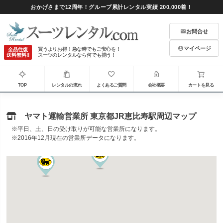
おかげさまで12周年！グループ累計レンタル実績 200,000着！
お問合せ
マイページ
買うよりお得！急な時でもご安心を！
全品往復
送料無料!!
スーツのレンタルなら何でも揃う！
TOP
レンタルの流れ
よくあるご質問
会社概要
カートを見る
ヤマト運輸営業所 東京都JR恵比寿駅周辺マップ
※平日、土、日の受け取りが可能な営業所になります。
※2016年12月現在の営業所データになります。