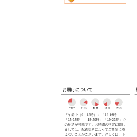
お届けについて
「午前中（9～12時）」 「14-16時」
「16-18時」 「18-20時」 「19-21時」で
の配送が可能です。お時間の指定に関し
ましては、配送場所によってご希望に添
えないことがございます。詳しくは、下