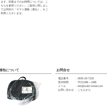
ます。到着までのお時間については、
こ
ちら
を参照ください。ご返却に関しまし
ては同封の「ヤマト運輸（着払）」をご
利用くださいませ。
梱包について
お問合せ
電話番号
0835-28-7220
受付時間
平日10時～16時
メール
info@suit2-rental.com
お問い合わせ
こちらから