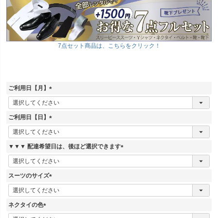
7点セット商品は、こちらをクリック！
ご利用日【月】
(
必
須
ご利用日【日】
)
(
必
須
▼▼▼ 配達希望日は、後ほど選択できます
)
(
必
須
スーツのサイズ
)
(
必
須
ネクタイの色
)
(