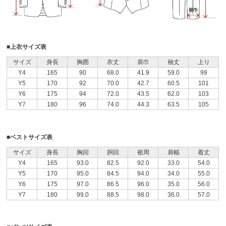
■上衣サイズ表
サイズ
身長
胸囲
衣丈
肩巾
袖丈
上り
Y4
165
90
68.0
41.9
59.0
99
Y5
170
92
70.0
42.7
60.5
101
Y6
175
94
72.0
43.5
62.0
103
Y7
180
96
74.0
44.3
63.5
105
■ベストサイズ表
サイズ
身長
胸回
胴回
裾周
肩幅
着丈
Y4
165
93.0
82.5
92.0
33.0
54.0
Y5
170
95.0
84.5
94.0
34.0
55.0
Y6
175
97.0
86.5
96.0
35.0
56.0
Y7
180
99.0
88.5
98.0
36.0
57.0