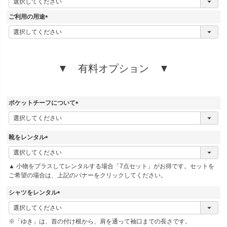
必
須
ご利用の用途
)
(
必
須
)
▼ 有料オプション ▼
ポケットチーフについて
(
必
須
靴をレンタル
)
(
必
▲ 小物をプラスしてレンタルする場合「7点セット」がお得です。セットを
須
ご希望の場合は、上記のバナーをクリックしてください。
)
シャツをレンタル
(
必
※「ゆき」は、首の付け根から、肩を通って袖口までの長さです。
須