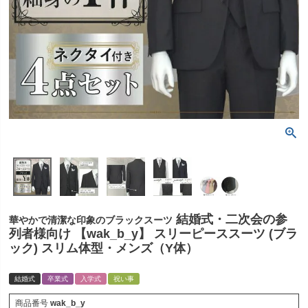
結婚式・二次会の参
華やかで清潔な印象のブラックスーツ
列者様向け 【wak_b_y】 スリーピーススーツ (ブラ
ック) スリム体型・メンズ（Y体）
結婚式
卒業式
入学式
祝い事
商品番号
wak_b_y