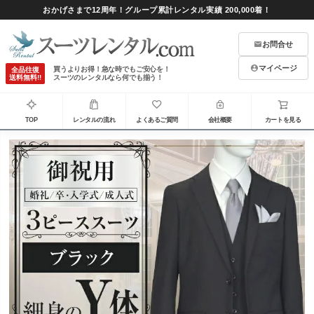
おかげさまで12周年！グループ累計レンタル実績 200,000着！
お問合せ
マイページ
買うよりお得！急な時でもご安心を！
全品往復
送料無料!!
スーツのレンタルなら何でも揃う！
TOP
レンタルの流れ
よくあるご質問
会社概要
カートを見る