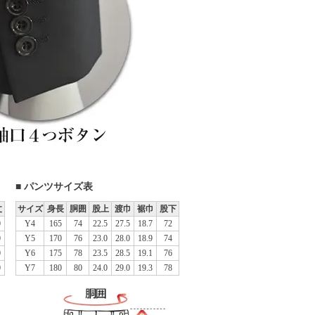
■ パンツサイズ表
丈
サイズ
身長
胴囲
股上
渡巾
裾巾
股下
0
Y4
165
74
22.5
27.5
18.7
72
0
Y5
170
76
23.0
28.0
18.9
74
0
Y6
175
78
23.5
28.5
19.1
76
0
Y7
180
80
24.0
29.0
19.3
78