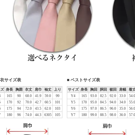
上衣サイズ表
■ ベストサイズ表
イズ
身長
胸囲
衣丈
肩巾
袖丈
上り
サイズ
身長
胸回
胴回
裾回
肩幅
着
4
165
90
68.0
41.9
59.0
99
Y4
165
93.0
82.5
92.0
33.0
54.
5
170
92
70.0
42.7
60.5
101
Y5
170
95.0
84.5
94.0
34.0
55.
6
175
94
72.0
43.5
62.0
103
Y6
175
97.0
86.5
96.0
35.0
56.
7
180
96
74.0
44.3
6305
105
Y7
180
99.0
88.5
98.0
36.0
57.