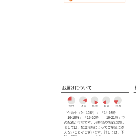
お届けについて
「午前中（9～12時）」 「14-16時」
「16-18時」 「18-20時」 「19-21時」で
の配送が可能です。お時間の指定に関し
ましては、配送場所によってご希望に添
えないことがございます。詳しくは、下