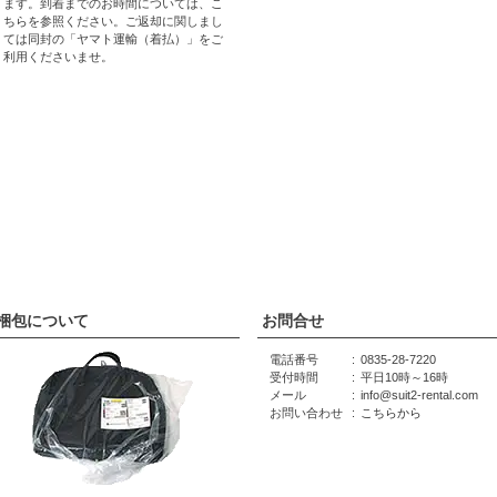
ます。到着までのお時間については、
こ
ちら
を参照ください。ご返却に関しまし
ては同封の「ヤマト運輸（着払）」をご
利用くださいませ。
梱包について
お問合せ
電話番号
0835-28-7220
受付時間
平日10時～16時
メール
info@suit2-rental.com
お問い合わせ
こちらから