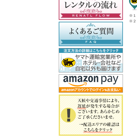
※１
※２