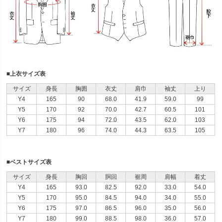
■上衣サイズ表
サイズ
身長
胸囲
衣丈
肩巾
袖丈
上り
Y4
165
90
68.0
41.9
59.0
99
Y5
170
92
70.0
42.7
60.5
101
Y6
175
94
72.0
43.5
62.0
103
Y7
180
96
74.0
44.3
63.5
105
■ベストサイズ表
サイズ
身長
胸回
胴回
裾周
肩幅
着丈
Y4
165
93.0
82.5
92.0
33.0
54.0
Y5
170
95.0
84.5
94.0
34.0
55.0
Y6
175
97.0
86.5
96.0
35.0
56.0
Y7
180
99.0
88.5
98.0
36.0
57.0