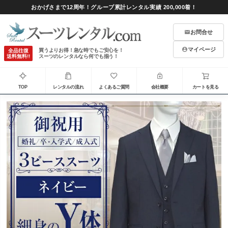
おかげさまで12周年！グループ累計レンタル実績 200,000着！
お問合せ
マイページ
買うよりお得！急な時でもご安心を！
全品往復
送料無料!!
スーツのレンタルなら何でも揃う！
TOP
レンタルの流れ
よくあるご質問
会社概要
カートを見る