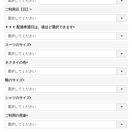
必
須
ご利用日【日】
)
(
必
須
▼▼▼ 配達希望日は、後ほど選択できます
)
(
必
須
スーツのサイズ
)
(
必
須
ネクタイの色
)
(
必
須
靴のサイズ
)
(
必
須
シャツのサイズ
)
(
必
須
ご利用の用途
)
(
必