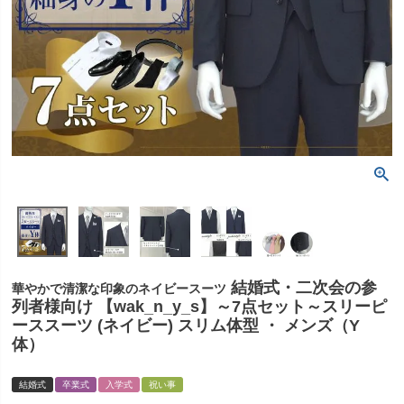
結婚式・二次会の参
華やかで清潔な印象のネイビースーツ
列者様向け 【wak_n_y_s】～7点セット～スリーピ
ーススーツ (ネイビー) スリム体型 ・ メンズ（Y
体）
結婚式
卒業式
入学式
祝い事