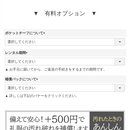
須
)
▼ 有料オプション ▼
ポケットチーフについて
(
必
須
レンタル期間
)
(
必
▲ お手元に届いてから、ご返送の手続きをするまでの期間です。
須
)
補償パックについて
(
必
▲ 詳しくは下記のバナーをクリックください。
須
)