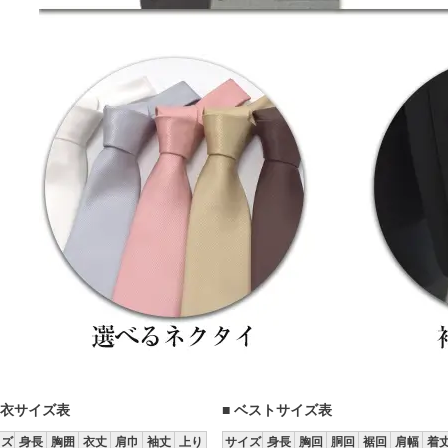
上衣サイズ表
■ ベストサイズ表
イズ
身長
胸囲
衣丈
肩巾
袖丈
上り
サイズ
身長
胸回
胴回
裾回
肩幅
着