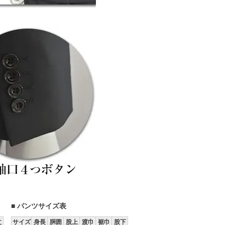
■ パンツサイズ表
丈
サイズ
身長
胴囲
股上
渡巾
裾巾
股下