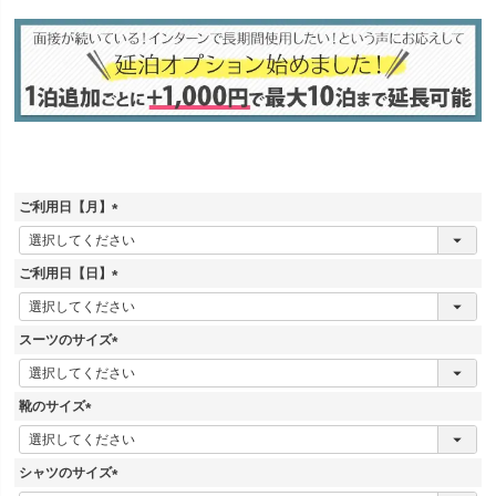
ご利用日【月】
(
必
須
ご利用日【日】
)
(
必
須
スーツのサイズ
)
(
必
須
靴のサイズ
)
(
必
須
シャツのサイズ
)