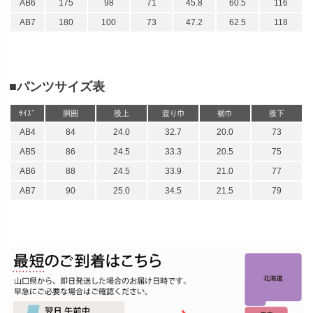
AB6
175
98
71
45.8
60.5
116
AB7
180
100
73
47.2
62.5
118
■パンツサイズ表
ｻｲｽﾞ
胴囲
股上
渡り巾
裾巾
股下
AB4
84
24.0
32.7
20.0
73
AB5
86
24.5
33.3
20.5
75
AB6
88
24.5
33.9
21.0
77
AB7
90
25.0
34.5
21.5
79