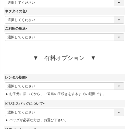
(
必
須
ネクタイの色
)
(
必
須
ご利用の用途
)
(
必
須
)
▼ 有料オプション ▼
レンタル期間
(
必
▲ お手元に届いてから、ご返送の手続きをするまでの期間です。
須
)
ビジネスバッグについて
(
必
▲ バッグが必要な方は、お選び下さい。
須
)