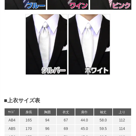
■上衣サイズ表
ｻｲｽﾞ
身長
胸囲
衣丈
肩巾
袖丈
上り
AB4
165
94
67
44.0
58.0
112
AB5
170
96
69
45.0
59.5
114