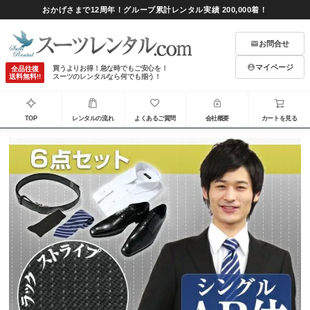
おかげさまで12周年！グループ累計レンタル実績 200,000着！
お問合せ
マイページ
買うよりお得！急な時でもご安心を！
全品往復
送料無料!!
スーツのレンタルなら何でも揃う！
TOP
レンタルの流れ
よくあるご質問
会社概要
カートを見る