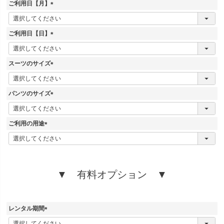
ご利用日【月】
(
必
須
ご利用日【日】
)
(
必
須
スーツのサイズ
)
(
必
須
パンツのサイズ
)
(
必
須
ご利用の用途
)
(
必
須
)
▼ 有料オプション ▼
レンタル期間
(