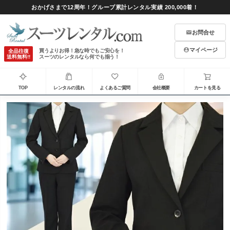
おかげさまで12周年！グループ累計レンタル実績 200,000着！
お問合せ
マイページ
買うよりお得！急な時でもご安心を！
全品往復
送料無料!!
スーツのレンタルなら何でも揃う！
TOP
レンタルの流れ
よくあるご質問
会社概要
カートを見る