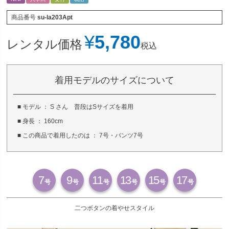
商品番号
su-la203Apt
¥
5,780
レンタル価格
税込
着用モデルのサイズについて
■ モデル ： S さん 普段はSサイズを着用
■ 身長 ： 160cm
■ この商品で着用したのは ： 7号・パンツ7号
7
9
11
13
15
17
号
号
号
号
号
号
二つボタンの着やせスタイル