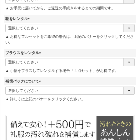
必
▲ お手元に届いてから、ご返送の手続きをするまでの期間です。
須
)
靴をレンタル
(
必
▲ お得なフルセットをご希望の場合は、上記のバナーをクリックしてくださ
須
い。
)
ブラウスをレンタル
(
必
▲ 小物をプラスしてレンタルする場合「４点セット」がお得です。
須
)
補償パックについて
(
必
▲ 詳しくは上記のバナーをクリックください。
須
)