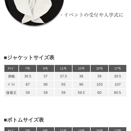
■ジャケットサイズ表
ｻｲｽﾞ
7号
9号
11号
13号
15号
17号
肩幅
36.5
37
37.5
38
39
39.5
ﾊﾞｽﾄ
87
90
93
96
103
107
後着丈
59
59
59
59.5
60
60.5
■ボトムサイズ表
ｻｲｽﾞ
7号
9号
11号
13号
15号
17号