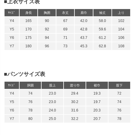
■上衣サイズ表
ｻｲｽﾞ
身長
胸囲
衣丈
肩巾
袖丈
上り
Y4
165
90
67
42.0
58.0
102
Y5
170
92
69
42.8
59.6
104
Y6
175
94
71
43.7
61.2
106
Y7
180
96
73
45.3
62.8
108
■パンツサイズ表
ｻｲｽﾞ
胴囲
股上
渡り巾
裾巾
股下
Y4
74
23.0
29.4
19.3
72
Y5
76
23.0
30.2
19.7
74
Y6
78
24.0
31.6
20.3
76
Y7
80
25.0
32.2
20.7
78