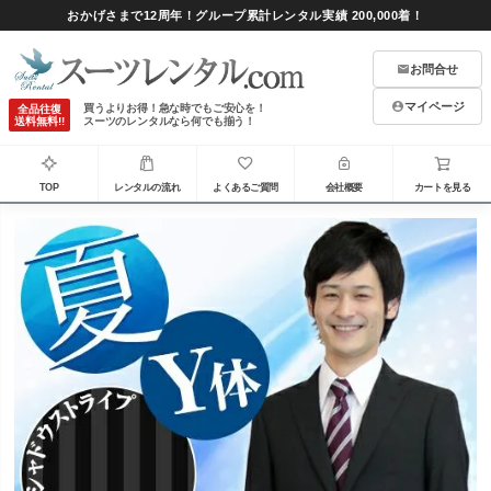
おかげさまで12周年！グループ累計レンタル実績 200,000着！
お問合せ
マイページ
買うよりお得！急な時でもご安心を！
全品往復
送料無料!!
スーツのレンタルなら何でも揃う！
TOP
レンタルの流れ
よくあるご質問
会社概要
カートを見る