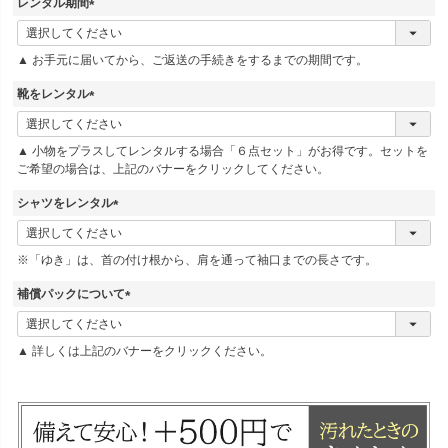
レンタル期間
(
必
▲ お手元に届いてから、ご返送の手続きをするまでの期間です。
須
)
靴をレンタル
(
必
▲ 小物をプラスしてレンタルする場合「６点セット」がお得です。セットを
須
ご希望の場合は、上記のバナーをクリックしてください。
)
シャツをレンタル
(
必
※「ゆき」は、首の付け根から、肩を通って袖口までの長さです。
須
)
補償パックについて
(
必
▲ 詳しくは上記のバナーをクリックください。
須
)