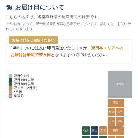
お届け日について
こちらの地図は、各都道府県の配送時間の目安です。
※各地域によって、若干配送時間が異なる場所がございます。詳しくは、お問い合
わせくださいませ。
お届け日をご確認ください
14時までのご注文は即日発送いたしますが、
東日本エリアへの
お届けは最短で翌々日
となりますのでご注意ください。
翌日午前中
翌日14時以降
翌日18時以降
北海道
翌々日（2日後）
3日後
発送元
青森
秋田
岩手
山形
宮城
石川
富山
新潟
福島