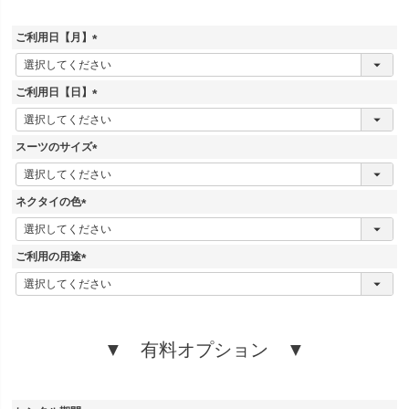
ご利用日【月】
(
必
須
ご利用日【日】
)
(
必
須
スーツのサイズ
)
(
必
須
ネクタイの色
)
(
必
須
ご利用の用途
)
(
必
須
)
▼ 有料オプション ▼