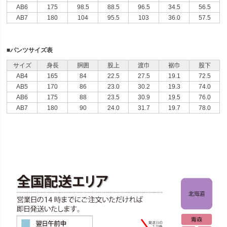
AB6
175
98.5
88.5
96.5
34.5
56.5
AB7
180
104
95.5
103
36.0
57.5
■パンツサイズ表
サイズ
身長
胴囲
股上
渡巾
裾巾
股下
AB4
165
84
22.5
27.5
19.1
72.5
AB5
170
86
23.0
30.2
19.3
74.0
AB6
175
88
23.5
30.9
19.5
76.0
AB7
180
90
24.0
31.7
19.7
78.0