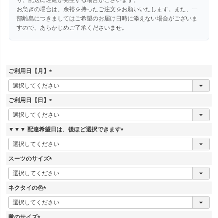
お急ぎの場合は、余裕を持ったご注文をお願いいたします。また、一
部離島につきましてはご希望のお届け日時に添えない場合がございま
すので、あらかじめご了承くださいませ。
ご利用日【月】
(
必
須
ご利用日【日】
)
(
必
須
▼▼▼ 配達希望日は、後ほど選択できます
)
(
必
須
スーツのサイズ
)
(
必
須
ネクタイの色
)
(
必
須
靴のサイズ