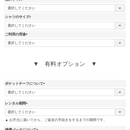
)
(
必
須
シャツのサイズ
)
(
必
須
ご利用の用途
)
(
必
須
)
▼ 有料オプション ▼
ポケットチーフについて
(
必
須
レンタル期間
)
(
必
▲ お手元に届いてから、ご返送の手続きをするまでの期間です。
須
)
補償パックについて