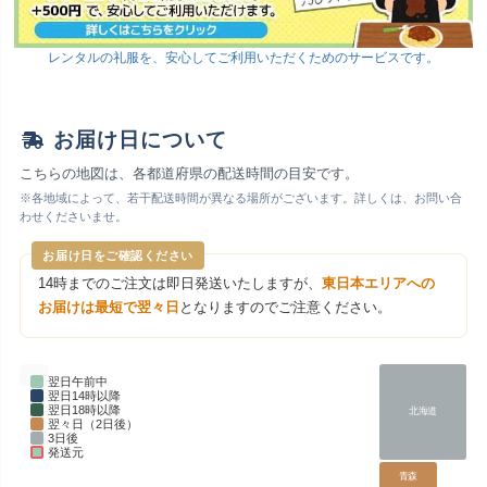
レンタルの礼服を、安心してご利用いただくためのサービスです。
お届け日について
こちらの地図は、各都道府県の配送時間の目安です。
※各地域によって、若干配送時間が異なる場所がございます。詳しくは、お問い合
わせくださいませ。
お届け日をご確認ください
14時までのご注文は即日発送いたしますが、
東日本エリアへの
お届けは最短で翌々日
となりますのでご注意ください。
翌日午前中
翌日14時以降
翌日18時以降
北海道
翌々日（2日後）
3日後
発送元
青森