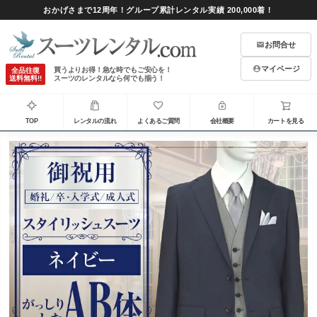
おかげさまで12周年！グループ累計レンタル実績 200,000着！
お問合せ
マイページ
買うよりお得！急な時でもご安心を！
全品往復
送料無料!!
スーツのレンタルなら何でも揃う！
TOP
レンタルの流れ
よくあるご質問
会社概要
カートを見る