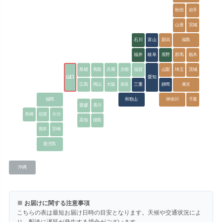
秋田
岩手
山形
宮城
石川
富山
新潟
福島
福井
岐阜
長野
群馬
栃木
島根
鳥取
兵庫
京都
滋賀
山梨
埼玉
茨城
山口
愛知
広島
岡山
大阪
奈良
三重
静岡
東京
福岡
和歌山
神奈川
千葉
愛媛
香川
長崎
佐賀
大分
高知
徳島
熊本
宮崎
鹿児島
沖縄
※ お届けに関する注意事項
こちらの表は最短お届け日時の目安となります。天候や交通状況によ
り、配送に遅延が発生する場合がございます。