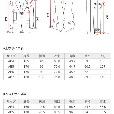
■上衣サイズ表
サイズ
身長
胸囲
衣丈
肩巾
袖丈
上り
AB4
165
94
68.0
43.9
59.0
105
AB5
170
96
70.0
44.7
60.5
107
AB6
175
98
72.0
45.5
62.0
109
AB7
180
100
74.0
46.3
63.5
111
■ベストサイズ表
サイズ
身長
胸回
胴回
裾周
肩幅
着丈
AB4
165
98.5
88.5
96.5
34.5
56.5
AB5
170
98.5
88.5
96.5
34.5
56.5