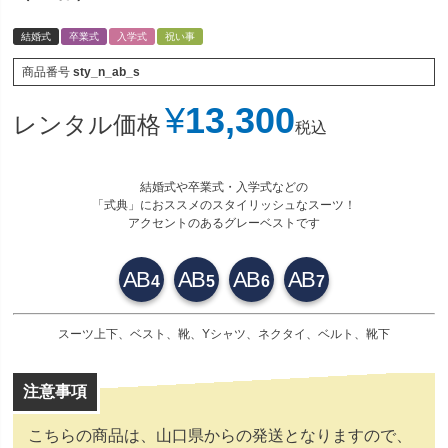
結婚式
卒業式
入学式
祝い事
商品番号
sty_n_ab_s
¥
13,300
レンタル価格
税込
結婚式や卒業式・入学式などの
「式典」におススメのスタイリッシュなスーツ！
アクセントのあるグレーベストです
AB
AB
AB
AB
4
5
6
7
スーツ上下、ベスト、靴、Yシャツ、ネクタイ、ベルト、靴下
こちらの商品は、山口県からの発送となりますので、