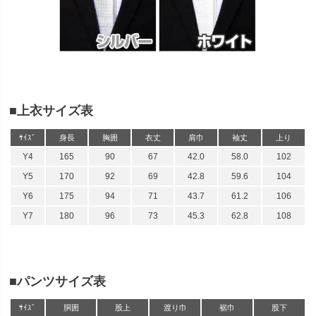
■上衣サイズ表
ｻｲｽﾞ
身長
胸囲
衣丈
肩巾
袖丈
上り
Y4
165
90
67
42.0
58.0
102
Y5
170
92
69
42.8
59.6
104
Y6
175
94
71
43.7
61.2
106
Y7
180
96
73
45.3
62.8
108
■パンツサイズ表
ｻｲｽﾞ
胴囲
股上
渡り巾
裾巾
股下