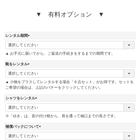
須
)
▼ 有料オプション ▼
レンタル期間
(
必
▲ お手元に届いてから、ご返送の手続きをするまでの期間です。
須
)
靴をレンタル
(
必
▲ 小物をプラスしてレンタルする場合「６点セット」がお得です。セットを
須
ご希望の場合は、上記のバナーをクリックしてください。
)
シャツをレンタル
(
必
※「ゆき」は、首の付け根から、肩を通って袖口までの長さです。
須
)
補償パックについて
(
必