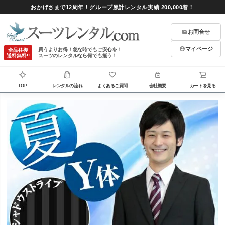
おかげさまで12周年！グループ累計レンタル実績 200,000着！
お問合せ
マイページ
買うよりお得！急な時でもご安心を！
全品往復
送料無料!!
スーツのレンタルなら何でも揃う！
TOP
レンタルの流れ
よくあるご質問
会社概要
カートを見る