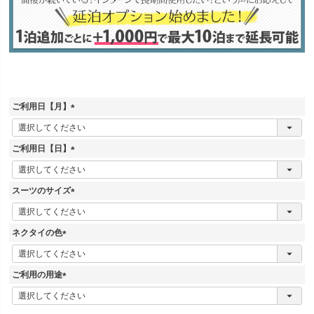
ご利用日【月】
(
必
須
ご利用日【日】
)
(
必
須
スーツのサイズ
)
(
必
須
ネクタイの色
)
(
必
須
ご利用の用途
)
(
必