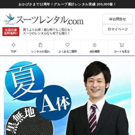
おかげさまで12周年！グループ累計レンタル実績 200,000着！
お問合せ
マイページ
買うよりお得！急な時でもご安心を！
全品往復
送料無料!!
スーツのレンタルなら何でも揃う！
TOP
レンタルの流れ
よくあるご質問
会社概要
カートを見る