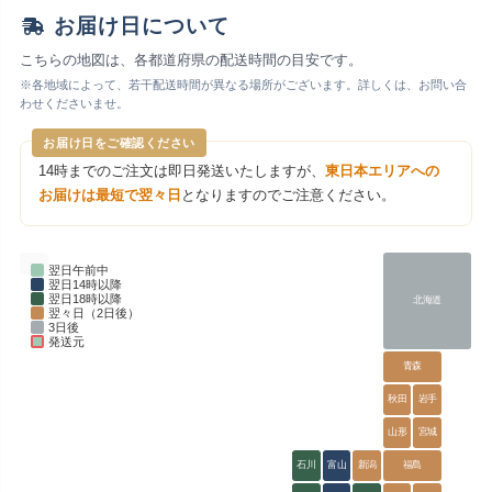
お届け日について
こちらの地図は、各都道府県の配送時間の目安です。
※各地域によって、若干配送時間が異なる場所がございます。詳しくは、お問い合
わせくださいませ。
お届け日をご確認ください
14時までのご注文は即日発送いたしますが、
東日本エリアへの
お届けは最短で翌々日
となりますのでご注意ください。
翌日午前中
翌日14時以降
翌日18時以降
北海道
翌々日（2日後）
3日後
発送元
青森
秋田
岩手
山形
宮城
石川
富山
新潟
福島