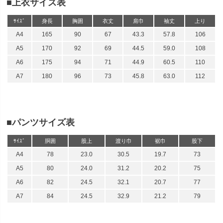
■上衣サイズ表
ｻｲｽﾞ
身長
胸囲
衣丈
肩巾
袖丈
上り
A4
165
90
67
43.3
57.8
106
A5
170
92
69
44.5
59.0
108
A6
175
94
71
44.9
60.5
110
A7
180
96
73
45.8
63.0
112
■パンツサイズ表
ｻｲｽﾞ
胴囲
股上
渡り巾
裾巾
股下
A4
78
23.0
30.5
19.7
73
A5
80
24.0
31.2
20.2
75
A6
82
24.5
32.1
20.7
77
A7
84
24.5
32.9
21.2
79