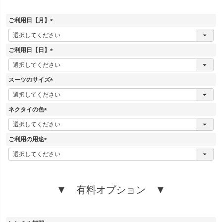
ご利用日【月】
(
必
須
ご利用日【日】
)
(
必
須
スーツのサイズ
)
(
必
須
ネクタイの色
)
(
必
須
ご利用の用途
)
(
必
須
)
▼ 有料オプション ▼