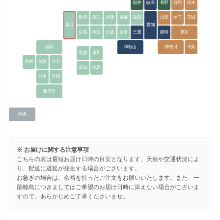
福井
岐阜
長野
群馬
栃木
島根
鳥取
兵庫
京都
滋賀
山梨
埼玉
茨城
山口
愛知
広島
岡山
大阪
奈良
三重
静岡
東京
福岡
和歌山
神奈川
千葉
愛媛
香川
長崎
佐賀
大分
高知
徳島
熊本
宮崎
鹿児島
沖縄
※ お届けに関する注意事項
こちらの表は最短お届け日時の目安となります。天候や交通状況によ
り、配送に遅延が発生する場合がございます。
お急ぎの場合は、余裕を持ったご注文をお願いいたします。また、一
部離島につきましてはご希望のお届け日時に添えない場合がございま
すので、あらかじめご了承くださいませ。