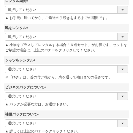
レンタル期間
(
必
▲ お手元に届いてから、ご返送の手続きをするまでの期間です。
須
)
靴をレンタル
(
必
▲ 小物をプラスしてレンタルする場合「６点セット」がお得です。セットを
須
ご希望の場合は、上記のバナーをクリックしてください。
)
シャツをレンタル
(
必
※「ゆき」は、首の付け根から、肩を通って袖口までの長さです。
須
)
ビジネスバッグについて
(
必
▲ バッグが必要な方は、お選び下さい。
須
)
補償パックについて
(
必
▲ 詳しくは上記のバナーをクリックください。
須