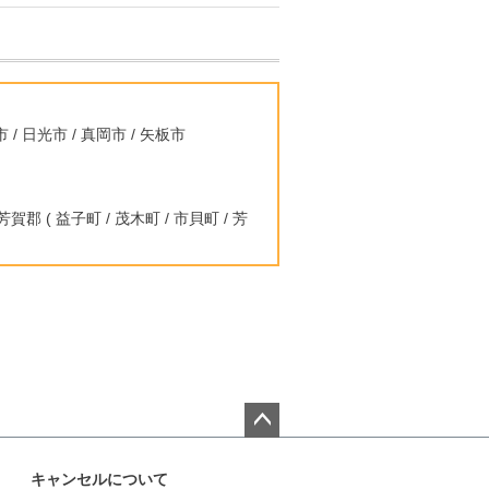
 / 日光市 / 真岡市 / 矢板市
芳賀郡 ( 益子町 / 茂木町 / 市貝町 / 芳
ペー
ジト
キャンセルについて