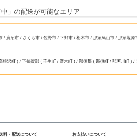
前中」の配送が可能なエリア
 / 鹿沼市 / さくら市 / 佐野市 / 下野市 / 栃木市 / 那須烏山市 / 那須塩原市
沢町 ) / 下都賀郡 ( 壬生町 / 野木町 ) / 那須郡 ( 那須町 / 那珂川町 ) / 
送料・配送について
お支払いについて