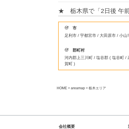
★ 栃木県で「2日後 午
市
足利市 / 宇都宮市 / 大田原市 / 小山市
郡町村
河内郡上三川町 / 塩谷郡 ( 塩谷町 / 高根
賀町 )
HOME
areamap
栃木エリア
会社概要