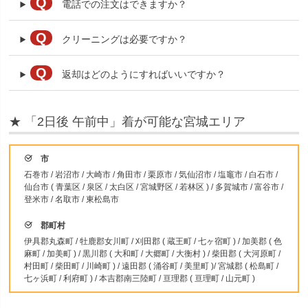
Q
電話での注文はできますか？
Q
クリーニングは必要ですか？
Q
返却はどのようにすればいいですか？
★ 「2日後 午前中」着が可能な宮城エリア
市
石巻市 / 岩沼市 / 大崎市 / 角田市 / 栗原市 / 気仙沼市 / 塩竈市 / 白石市 /
仙台市 ( 青葉区 / 泉区 / 太白区 / 宮城野区 / 若林区 ) / 多賀城市 / 富谷市 /
登米市 / 名取市 / 東松島市
郡町村
伊具郡丸森町 / 牡鹿郡女川町 / 刈田郡 ( 蔵王町 / 七ヶ宿町 ) / 加美郡 ( 色
麻町 / 加美町 ) / 黒川郡 ( 大和町 / 大郷町 / 大衡村 ) / 柴田郡 ( 大河原町 /
村田町 / 柴田町 / 川崎町 ) / 遠田郡 ( 涌谷町 / 美里町 )/ 宮城郡 ( 松島町 /
七ヶ浜町 / 利府町 ) / 本吉郡南三陸町 / 亘理郡 ( 亘理町 / 山元町 )