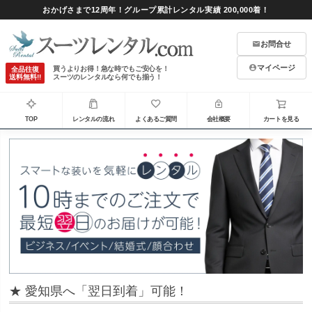
おかげさまで12周年！グループ累計レンタル実績 200,000着！
お問合せ
マイページ
買うよりお得！急な時でもご安心を！
全品往復
送料無料!!
スーツのレンタルなら何でも揃う！
TOP
レンタルの流れ
よくあるご質問
会社概要
カートを見る
★ 愛知県へ「翌日到着」可能！