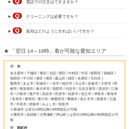
Q
電話での注文はできますか？
Q
クリーニングは必要ですか？
Q
返却はどのようにすればいいですか？
★ 「翌日 14～16時」着が可能な愛知エリア
市
名古屋市 ( 千種区 / 東区 / 北区 / 西区 / 中村区 / 中区 / 昭和区 / 瑞穂区 /
熱田区 / 中川区 / 港区 / 南区 / 森山区 / 緑区 / 名東区 / 天白区 )
愛西市 / あま市 / 安城市 / 一宮市 / 稲沢市 / 犬山市 / 岩倉市 / 大府市 / 岡
崎市 / 尾張旭市 / 春日井市 / 蒲郡市 / 刈谷市 / 北名古屋市 / 清須市 / 江南
市 / 小牧市 / 瀬戸市 / 高浜市 / 田原市 / 知多市 / 知立市 / 津島市 / 東海市
/ 常滑市 / 豊明市 / 豊川市 /
※
豊田市 / 豊橋市 / 長久手市 / 西尾市 / 日進
市 / 半田市 / 碧南市 / みよし市 / 弥富市
※新城市 は翌日18時以降の時間指定が可能
※豊田市 ( 稲武町 / 大野瀬町 / 押山町 ) は翌日18時以降の時間指定が可
能
郡町村