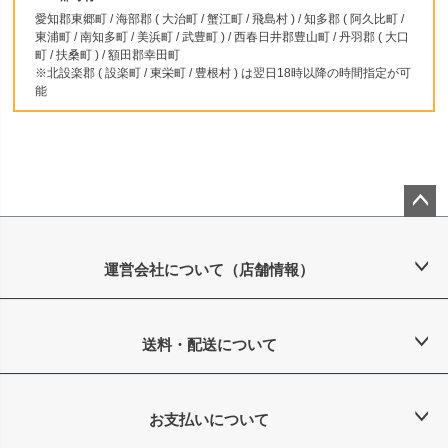
愛知郡東郷町 / 海部郡 ( 大治町 / 蟹江町 / 飛島村 ) / 知多郡 ( 阿久比町 /
東浦町 / 南知多町 / 美浜町 / 武豊町 ) / 西春日井郡豊山町 / 丹羽郡 ( 大口
町 / 扶桑町 ) / 額田郡幸田町
※北設楽郡 ( 設楽町 / 東栄町 / 豊根村 ) は翌日18時以降の時間指定が可
能
ペー
ジト
ップ
運営会社について（店舗情報）
へ
送料・配送について
お支払いについて